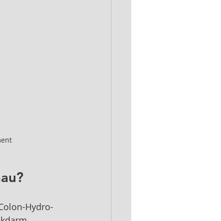
ment
nau?
e Colon-Hydro-
ckdarm 