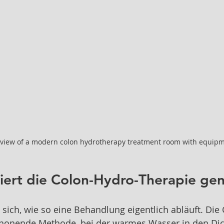
l view of a modern colon hydrotherapy treatment room with equip
iert die Colon-Hydro-Therapie ge
e sich, wie so eine Behandlung eigentlich abläuft. Di
schonende Methode, bei der warmes Wasser in den Di