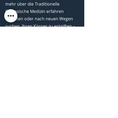
mehr über die Traditionelle
Chinesische Medizin erfahren
möchten oder nach neuen Wegen
suchen, Ihren Körper zu entgiften –
bei uns sind Sie richtig.
Inhaltsverzeichnis
Was Sie im aktuellen Heft erwartet
In der aktuellen Ausgabe des
Natürlich Magazins Waldachtal
erwarten Sie spannende Artikel und
tiefgehende Analysen zu folgenden
Themen:
Heilfasten für Anfänger: Eine
Einführung in das Buchinger