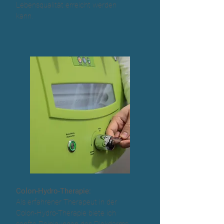
Lebensqualität erreicht werden
kann.
Colon-Hydro-Therapie:
Als erfahrener Therapeut in der
Colon-Hydro-Therapie biete ich