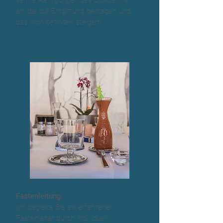
sanfte Reinigungen des Dickdarms
an, die zur Entgiftung beitragen und
das Wohlbefinden steigern.
Fastenleitung:
Ich begleite Sie als erfahrener
Fastenleiter durch individuell