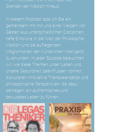
Grenzen der Medizin hinaus.
In diesem Podcast lade ich Sie ein,
gemeinsam mit mir und einer Vielzahl von
Gästen aus unterschiedlichen Disziplinen,
tiefe Einblicke in die Welt der Philosophie,
Medizin und die aufregenden
Möglichkeiten der Künstlichen Intelligenz
zu erkunden. In jeder Episode beleuchten
wir, wie diese Themen unser Leben und
unsere Gesundheit beeinflussen können,
diskutieren innovative Therapieansätze und
philosophische Perspektiven, die dazu
beitragen, ein authentisches und
bewusstes Leben zu führen.