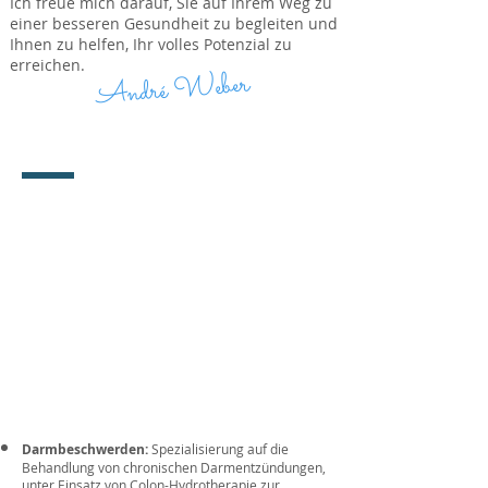
Ich freue mich darauf, Sie auf Ihrem Weg zu
einer besseren Gesundheit zu begleiten und
Ihnen zu helfen, Ihr volles Potenzial zu
erreichen.
André Weber
Meine
Erfahrung
Im Laufe meiner Karriere als Heilpraktiker
habe ich umfangreiche Erfahrung in der
Behandlung verschiedenster chronischer
Entzündungen und deren Symptome
gesammelt, einschließlich:
Darmbeschwerden:
Spezialisierung auf die
Behandlung von chronischen Darmentzündungen,
unter Einsatz von Colon-Hydrotherapie zur