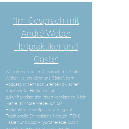
”Im Gespräch mit
André Weber
Heilpraktiker und
Gäste”
Willkommen zu ”Im Gespräch mit André
Weber Heilpraktiker und Gäste”, dem
Podcast, in dem sich Grenzen zwischen
traditioneller Heilkunst und
zukunftsweisenden Ideen verwischen. Mein
Name ist André Weber, ich bin
Heilpraktiker mit Spezialisierung auf
Traditionelle Chinesische Medizin (TCM),
Fasten und Colon-Hydrotherapie. Doch
mein Interesse reicht weit über die