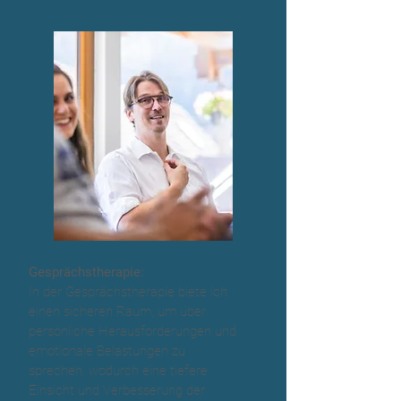
Gesprächstherapie:
In der Gesprächstherapie biete ich
einen sicheren Raum, um über
persönliche Herausforderungen und
emotionale Belastungen zu
sprechen, wodurch eine tiefere
Einsicht und Verbesserung der