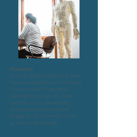
Akupunktur:
Durch die gezielte Platzierung feiner
Nadeln an spezifischen Punkten des
Körpers wird der Fluss des Qi
(Lebensenergie) reguliert. Diese
Methode wird zur Behandlung
verschiedenster Beschwerden
eingesetzt, von Schmerzen bis hin
zu Verdauungsstörungen.